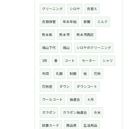
クリーニング
シロヤ
衣替え
衣類保管
年末年始
新聞
ミルク
熊本県
熊本市
熊本市西区
城山下代
城山
シロヤのクリーニング
3月
春
コート
セーター
シャツ
布団
礼服
制服
桜
花粉
花粉症
ダウン
ダウンコート
ウールコート
抽選会
４月
ガラポン
ガラポン抽選会
お米
図書カード
商品券
生活用品