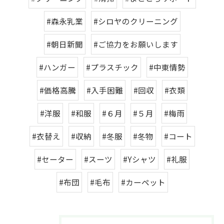
#森永乳業
#シロヤのクリーニング
#朝日新聞
#ご協力をお願いします
#ハンガー
#プラスチック
#中東情勢
#価格高騰
#入手困難
#回収
#衣類
#洋服
#和服
#６月
#５月
#梅雨
#衣替え
#収納
#冬服
#冬物
#コート
#セーター
#スーツ
#Yシャツ
#礼服
#布団
#毛布
#カーペット