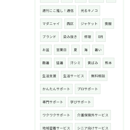
週刊ここ推し！通信
光るキノコ
マダニャイ
西区
ジャケット
喪服
ブランド
染み抜き
修理
8月
お盆
営業日
夏
海
暑い
酷暑
猛暑
汗シミ
黄ばみ
熊本
生活支援
生活サービス
無料相談
かんたんサポート
プロサポート
専門サポート
学びサポート
ワクワクサポート
介護保険外サービス
地域密着サービス
シニア向けサービス