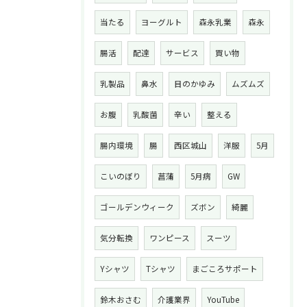
当たる
ヨーグルト
森永乳業
森永
腸活
配達
サービス
買い物
乳製品
鼻水
目のかゆみ
ムズムズ
お腹
乳酸菌
辛い
整える
腸内環境
腸
西区城山
洋服
5月
こいのぼり
菖蒲
5月病
GW
ゴールデンウィーク
ズボン
綺麗
気分転換
ワンピース
スーツ
Yシャツ
Tシャツ
まごころサポート
鈴木おさむ
介護業界
YouTube