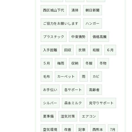
西区城山下代
清掃
朝日新聞
ご協力をお願いします
ハンガー
プラスチック
中東情勢
価格高騰
入手困難
回収
衣類
和服
６月
５月
梅雨
収納
冬服
冬物
毛布
カーペット
雨
カビ
お手伝い
各サポート
高齢者
シルバー
森永ミルク
見守りサポート
夏準備
湿気対策
エアコン
空気環境
改善
記事
西熊本
7月