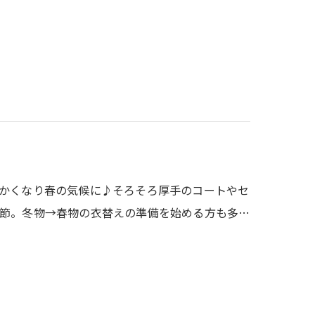
かくなり春の気候に♪そろそろ厚手のコートやセ
節。冬物→春物の衣替えの準備を始める方も多…