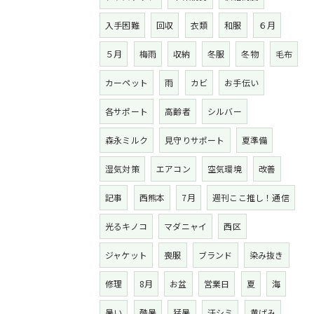
入手困難
回収
衣類
和服
６月
５月
梅雨
収納
冬服
冬物
毛布
カーペット
雨
カビ
お手伝い
各サポート
高齢者
シルバー
森永ミルク
見守りサポート
夏準備
湿気対策
エアコン
空気環境
改善
記事
西熊本
7月
週刊ここ推し！通信
光るキノコ
マダニャイ
西区
ジャケット
喪服
ブランド
染み抜き
修理
8月
お盆
営業日
夏
海
暑い
酷暑
猛暑
汗シミ
黄ばみ