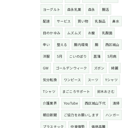
ヨーグルト
森永乳業
森永
腸活
配達
サービス
買い物
乳製品
鼻水
目のかゆみ
ムズムズ
お腹
乳酸菌
辛い
整える
腸内環境
腸
西区城山
洋服
5月
こいのぼり
菖蒲
5月病
GW
ゴールデンウィーク
ズボン
綺麗
気分転換
ワンピース
スーツ
Yシャツ
Tシャツ
まごころサポート
鈴木おさむ
介護業界
YouTube
西区城山下代
清掃
朝日新聞
ご協力をお願いします
ハンガー
プラスチック
中東情勢
価格高騰