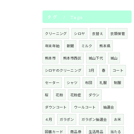
タグ
Tags
クリーニング
シロヤ
衣替え
衣類保管
年末年始
新聞
ミルク
熊本県
熊本市
熊本市西区
城山下代
城山
シロヤのクリーニング
3月
春
コート
セーター
シャツ
布団
礼服
制服
桜
花粉
花粉症
ダウン
ダウンコート
ウールコート
抽選会
４月
ガラポン
ガラポン抽選会
お米
図書カード
商品券
生活用品
当たる