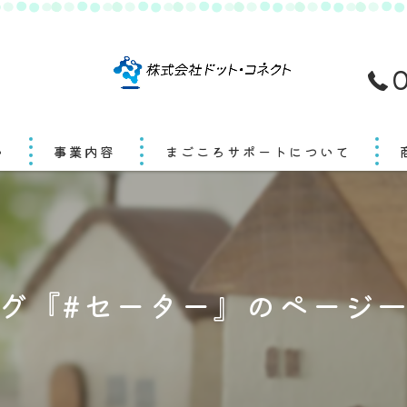
0
い
事業内容
まごころサポートについて
グ『#セーター』のページ