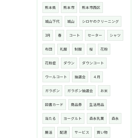
熊本県
熊本市
熊本市西区
城山下代
城山
シロヤのクリーニング
3月
春
コート
セーター
シャツ
布団
礼服
制服
桜
花粉
花粉症
ダウン
ダウンコート
ウールコート
抽選会
４月
ガラポン
ガラポン抽選会
お米
図書カード
商品券
生活用品
当たる
ヨーグルト
森永乳業
森永
腸活
配達
サービス
買い物