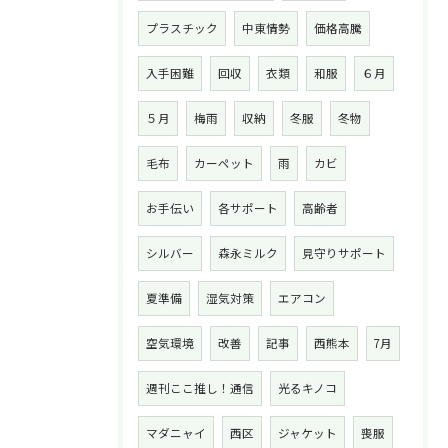
プラスチック
中東情勢
価格高騰
入手困難
回収
衣類
和服
６月
５月
梅雨
収納
冬服
冬物
毛布
カーペット
雨
カビ
お手伝い
各サポート
高齢者
シルバー
森永ミルク
見守りサポート
夏準備
湿気対策
エアコン
空気環境
改善
記事
西熊本
7月
週刊ここ推し！通信
光るキノコ
マダニャイ
西区
ジャケット
喪服