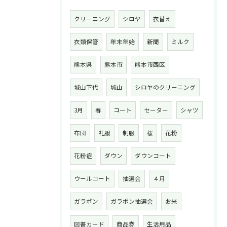
クリーニング
シロヤ
衣替え
衣類保管
年末年始
新聞
ミルク
熊本県
熊本市
熊本市西区
城山下代
城山
シロヤのクリーニング
3月
春
コート
セーター
シャツ
布団
礼服
制服
桜
花粉
花粉症
ダウン
ダウンコート
ウールコート
抽選会
４月
ガラポン
ガラポン抽選会
お米
図書カード
商品券
生活用品