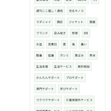
週刊ここ推し！通信
光るキノコ
マダニャイ
西区
ジャケット
喪服
ブランド
染み抜き
修理
8月
お盆
営業日
夏
海
暑い
酷暑
猛暑
汗シミ
黄ばみ
熊本
生活支援
生活サービス
無料相談
かんたんサポート
プロサポート
専門サポート
学びサポート
ワクワクサポート
介護保険外サービス