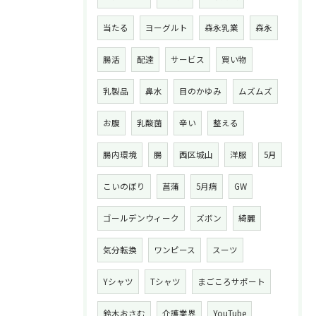
当たる
ヨーグルト
森永乳業
森永
腸活
配達
サービス
買い物
乳製品
鼻水
目のかゆみ
ムズムズ
お腹
乳酸菌
辛い
整える
腸内環境
腸
西区城山
洋服
5月
こいのぼり
菖蒲
5月病
GW
ゴールデンウィーク
ズボン
綺麗
気分転換
ワンピース
スーツ
Yシャツ
Tシャツ
まごころサポート
鈴木おさむ
介護業界
YouTube