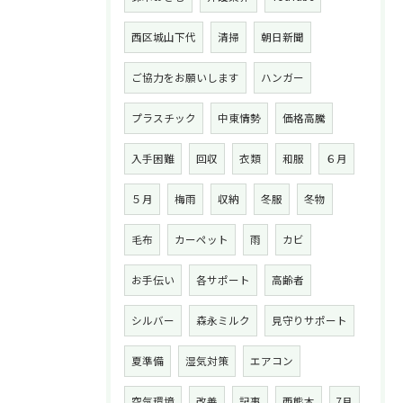
西区城山下代
清掃
朝日新聞
ご協力をお願いします
ハンガー
プラスチック
中東情勢
価格高騰
入手困難
回収
衣類
和服
６月
５月
梅雨
収納
冬服
冬物
毛布
カーペット
雨
カビ
お手伝い
各サポート
高齢者
シルバー
森永ミルク
見守りサポート
夏準備
湿気対策
エアコン
空気環境
改善
記事
西熊本
7月