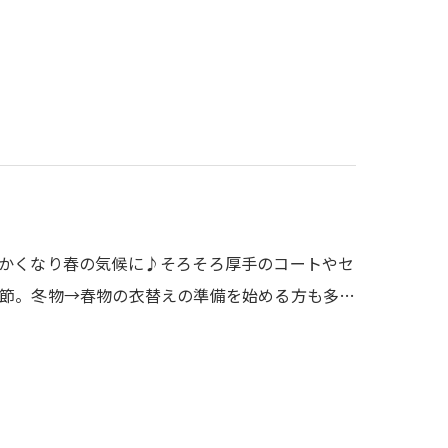
かくなり春の気候に♪そろそろ厚手のコートやセ
節。冬物→春物の衣替えの準備を始める方も多…