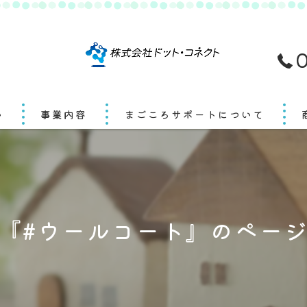
0
い
事業内容
まごころサポートについて
『#ウールコート』のペー