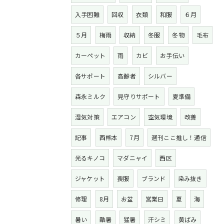
入手困難
回収
衣類
和服
６月
５月
梅雨
収納
冬服
冬物
毛布
カーペット
雨
カビ
お手伝い
各サポート
高齢者
シルバー
森永ミルク
見守りサポート
夏準備
湿気対策
エアコン
空気環境
改善
記事
西熊本
7月
週刊ここ推し！通信
光るキノコ
マダニャイ
西区
ジャケット
喪服
ブランド
染み抜き
修理
8月
お盆
営業日
夏
海
暑い
酷暑
猛暑
汗シミ
黄ばみ