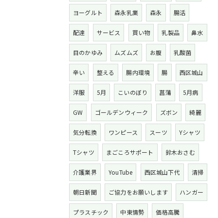
ヨーグルト
森永乳業
森永
腸活
配達
サービス
買い物
乳製品
鼻水
目のかゆみ
ムズムズ
お腹
乳酸菌
辛い
整える
腸内環境
腸
西区城山
洋服
5月
こいのぼり
菖蒲
5月病
GW
ゴールデンウィーク
ズボン
綺麗
気分転換
ワンピース
スーツ
Yシャツ
Tシャツ
まごころサポート
鈴木おさむ
介護業界
YouTube
西区城山下代
清掃
朝日新聞
ご協力をお願いします
ハンガー
プラスチック
中東情勢
価格高騰