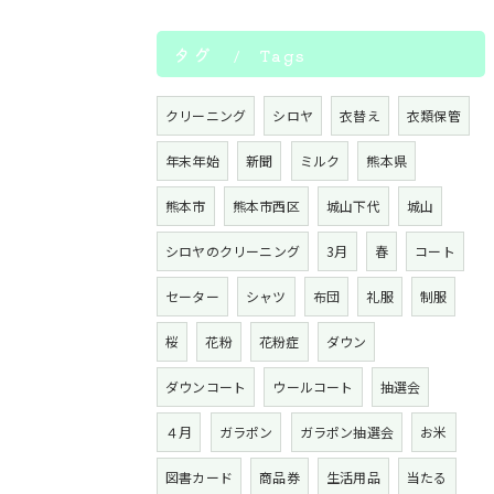
タグ
Tags
クリーニング
シロヤ
衣替え
衣類保管
年末年始
新聞
ミルク
熊本県
熊本市
熊本市西区
城山下代
城山
シロヤのクリーニング
3月
春
コート
セーター
シャツ
布団
礼服
制服
桜
花粉
花粉症
ダウン
ダウンコート
ウールコート
抽選会
４月
ガラポン
ガラポン抽選会
お米
図書カード
商品券
生活用品
当たる