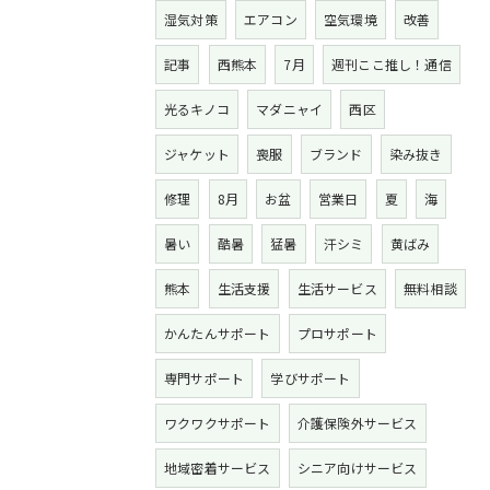
湿気対策
エアコン
空気環境
改善
記事
西熊本
7月
週刊ここ推し！通信
光るキノコ
マダニャイ
西区
ジャケット
喪服
ブランド
染み抜き
修理
8月
お盆
営業日
夏
海
暑い
酷暑
猛暑
汗シミ
黄ばみ
熊本
生活支援
生活サービス
無料相談
かんたんサポート
プロサポート
専門サポート
学びサポート
ワクワクサポート
介護保険外サービス
地域密着サービス
シニア向けサービス