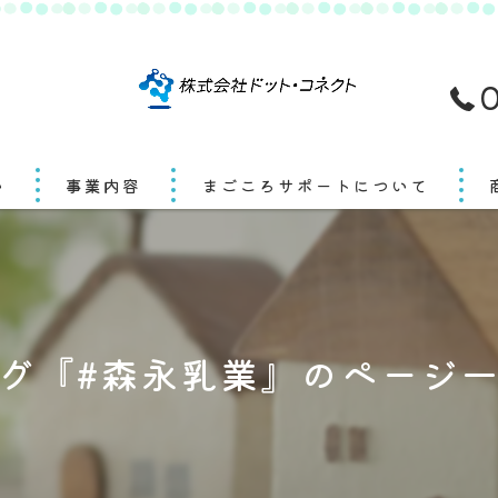
0
い
事業内容
まごころサポートについて
グ『#森永乳業』のページ