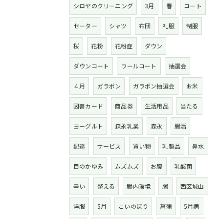
シロヤのクリーニング
3月
春
コート
セーター
シャツ
布団
礼服
制服
桜
花粉
花粉症
ダウン
ダウンコート
ウールコート
抽選会
４月
ガラポン
ガラポン抽選会
お米
図書カード
商品券
生活用品
当たる
ヨーグルト
森永乳業
森永
腸活
配達
サービス
買い物
乳製品
鼻水
目のかゆみ
ムズムズ
お腹
乳酸菌
辛い
整える
腸内環境
腸
西区城山
洋服
5月
こいのぼり
菖蒲
5月病