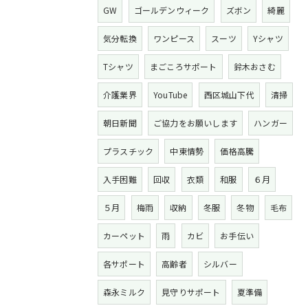
GW
ゴールデンウィーク
ズボン
綺麗
気分転換
ワンピース
スーツ
Yシャツ
Tシャツ
まごころサポート
鈴木おさむ
介護業界
YouTube
西区城山下代
清掃
朝日新聞
ご協力をお願いします
ハンガー
プラスチック
中東情勢
価格高騰
入手困難
回収
衣類
和服
６月
５月
梅雨
収納
冬服
冬物
毛布
カーペット
雨
カビ
お手伝い
各サポート
高齢者
シルバー
森永ミルク
見守りサポート
夏準備