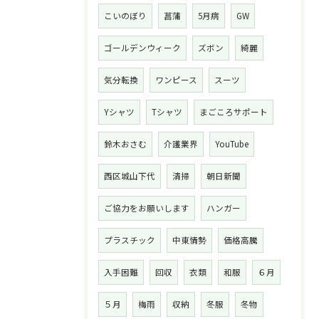
こいのぼり
菖蒲
5月病
GW
ゴールデンウィーク
ズボン
綺麗
気分転換
ワンピース
スーツ
Yシャツ
Tシャツ
まごころサポート
鈴木おさむ
介護業界
YouTube
西区城山下代
清掃
朝日新聞
ご協力をお願いします
ハンガー
プラスチック
中東情勢
価格高騰
入手困難
回収
衣類
和服
６月
５月
梅雨
収納
冬服
冬物