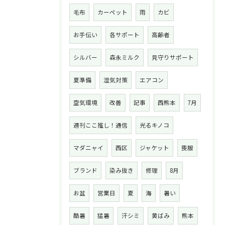
毛布
カーペット
雨
カビ
お手伝い
各サポート
高齢者
シルバー
森永ミルク
見守りサポート
夏準備
湿気対策
エアコン
空気環境
改善
記事
西熊本
7月
週刊ここ推し！通信
光るキノコ
マダニャイ
西区
ジャケット
喪服
ブランド
染み抜き
修理
8月
お盆
営業日
夏
海
暑い
酷暑
猛暑
汗シミ
黄ばみ
熊本