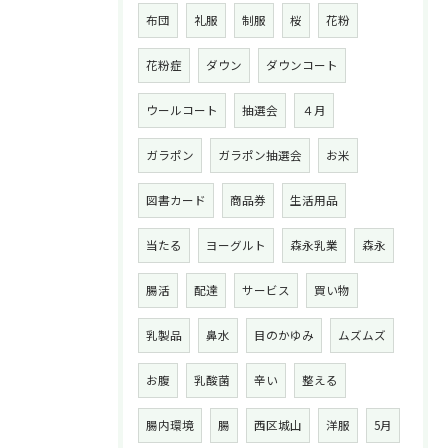
布団
礼服
制服
桜
花粉
花粉症
ダウン
ダウンコート
ウールコート
抽選会
４月
ガラポン
ガラポン抽選会
お米
図書カード
商品券
生活用品
当たる
ヨーグルト
森永乳業
森永
腸活
配達
サービス
買い物
乳製品
鼻水
目のかゆみ
ムズムズ
お腹
乳酸菌
辛い
整える
腸内環境
腸
西区城山
洋服
5月